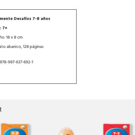
mente Desafíos 7-8 años
: 7+
o: 18 x 8 cm
to abanico, 128 páginas
 978-987-637-692-1
R