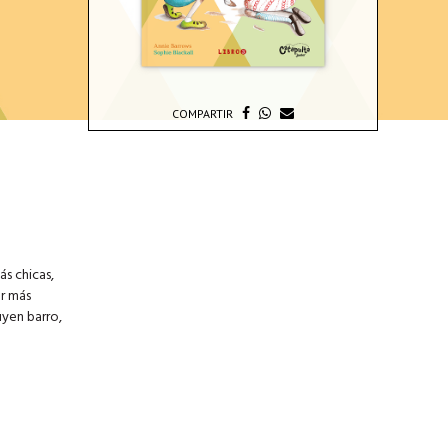
COMPARTIR
ás chicas,
r más
uyen barro,