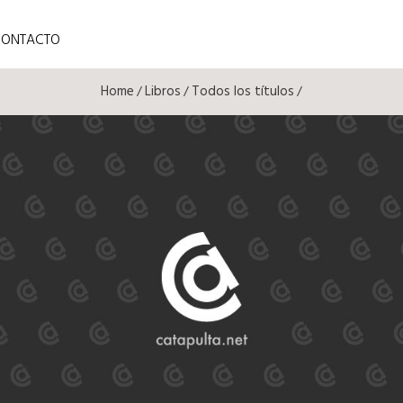
CONTACTO
Home
Libros
Todos los títulos
/
/
/