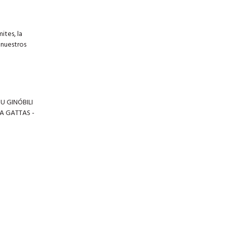
ites, la
 nuestros
U GINÓBILI
NA GATTAS -