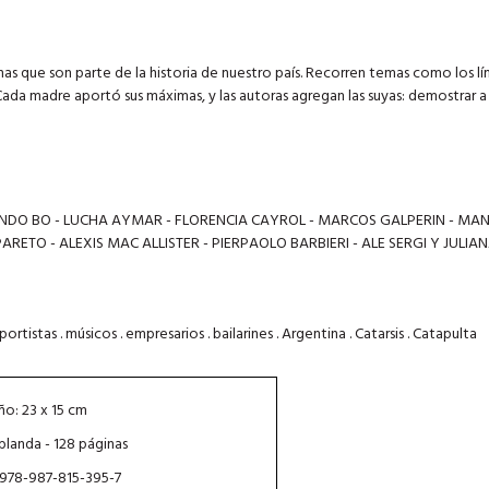
as que son parte de la historia de nuestro país. Recorren temas como los lím
r. Cada madre aportó sus máximas, y las autoras agregan las suyas: demostrar a
DO BO - LUCHA AYMAR - FLORENCIA CAYROL - MARCOS GALPERIN - MAN
ETO - ALEXIS MAC ALLISTER - PIERPAOLO BARBIERI - ALE SERGI Y JULIA
eportistas . músicos . empresarios . bailarines . Argentina . Catarsis . Catapulta
o: 23 x 15 cm
blanda - 128 páginas
 978-987-815-395-7