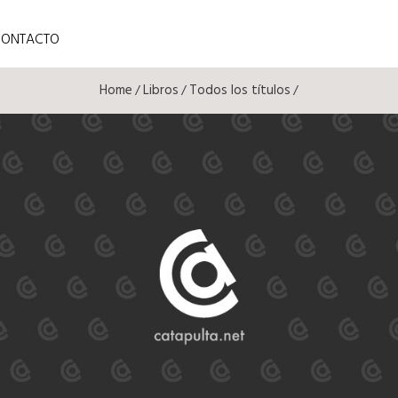
CONTACTO
Home
Libros
Todos los títulos
/
/
/