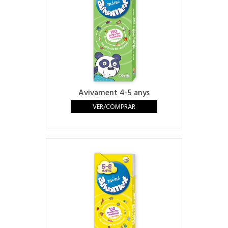
Avivament 4-5 anys
VER/COMPRAR