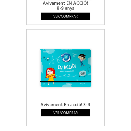
Avivament EN ACCIÓ!
8-9 anys
VER/COMPRAR
Avivament En acció! 3-4
VER/COMPRAR