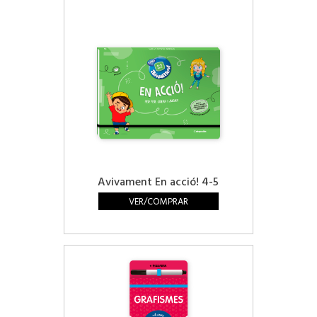
Avivament En acció! 4-5
VER/COMPRAR