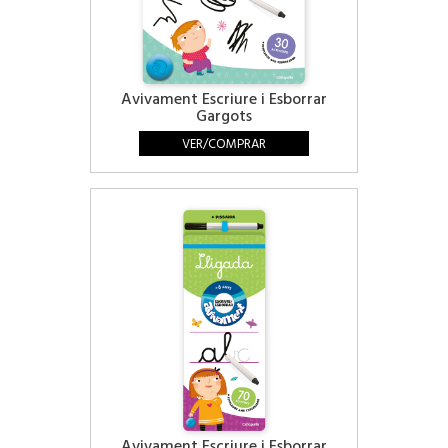
Avivament Escriure i Esborrar
Gargots
VER/COMPRAR
Avivament Escriure i Esborrar