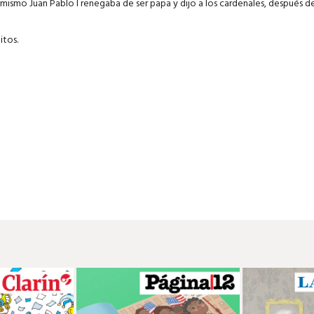
 mismo Juan Pablo I renegaba de ser papa y dijo a los cardenales, después d
itos.