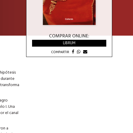
COMPRAR ONLINE:
LIBRUM
COMPARTIR
hipótesis
 durante
 transforma
lagro
lo I. Una
or el canal
ron a