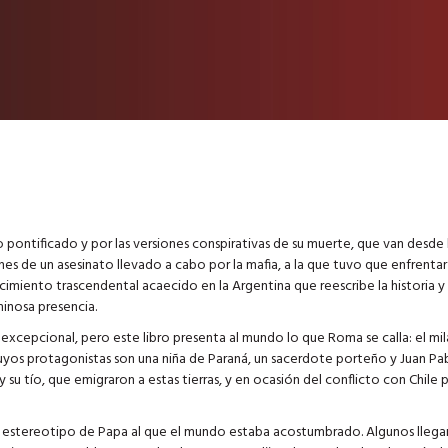
o pontificado y por las versiones conspirativas de su muerte, que van desde 
de un asesinato llevado a cabo por la mafia, a la que tuvo que enfrentar
cimiento trascendental acaecido en la Argentina que reescribe la historia y
inosa presencia.
 excepcional, pero este libro presenta al mundo lo que Roma se calla: el mi
yos protagonistas son una niña de Paraná, un sacerdote porteño y Juan Pab
 su tío, que emigraron a estas tierras, y en ocasión del conflicto con Chile p
 el estereotipo de Papa al que el mundo estaba acostumbrado. Algunos llega