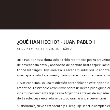
¿QUÉ HAN HECHO? - JUAN PABLO I
NUNZIA LOCATELLI Y CINTIA SUÁREZ
Juan Pablo I hasta ahora solo ha sido recordado por su brevísim
de envenenamiento y abandono de persona hasta especulaciones 
todos sus cargos. Hoy vuelve a la escena mundial por un aconte
a un papa olvidado, efímero, menospreciado en una nueva y lum
El Vaticano impuso una restricción para hablar de este episodio
argentino. Testimonios exclusivos sobre un hecho prodigioso cu
vida misteriosamente ligada a la Argentina a través de su padre y
de Beagle, cuya escalada se detuvo gracias a su intervención.
Su fisonomía, su voz estridente y su lenguaje sencillo rompían