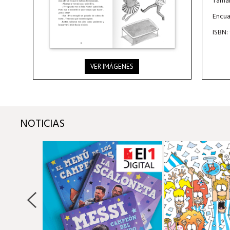
Tamañ
Encua
ISBN:
VER IMÁGENES
NOTICIAS