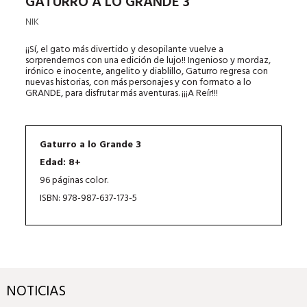
GATURRO A LO GRANDE 3
NIK
¡¡Sí, el gato más divertido y desopilante vuelve a
sorprendernos con una edición de lujo!! Ingenioso y mordaz,
irónico e inocente, angelito y diablillo, Gaturro regresa con
nuevas historias, con más personajes y con formato a lo
GRANDE, para disfrutar más aventuras. ¡¡¡A Reír!!!
Gaturro a lo Grande 3
Edad: 8+
96 páginas color.
ISBN: 978-987-637-173-5
NOTICIAS