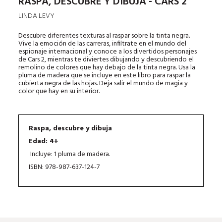
RASPA, DESCUBRE Y DIBUJA - CARS 2
LINDA LEVY
Descubre diferentes texturas al raspar sobre la tinta negra.
Vive la emoción de las carreras, infiltrate en el mundo del
espionaje internacional y conoce a los divertidos personajes
de Cars 2, mientras te diviertes dibujando y descubriendo el
remolino de colores que hay debajo de la tinta negra. Usa la
pluma de madera que se incluye en este libro para raspar la
cubierta negra de las hojas. Deja salir el mundo de magia y
color que hay en su interior.
Raspa, descubre y dibuja
Edad: 4+
Incluye: 1 pluma de madera.
ISBN: 978-987-637-124-7