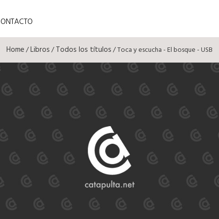
CONTACTO
Home
Libros
Todos los títulos
/
/
/ Toca y escucha - El bosque - USB