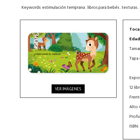
Keywords: estimulación temprana . libros para bebés . texturas . so
Toca
Edad
Tamañ
Tapa 
Expos
12 lib
VER IMÁGENES
Frent
Alto 
Profu
ISBN: