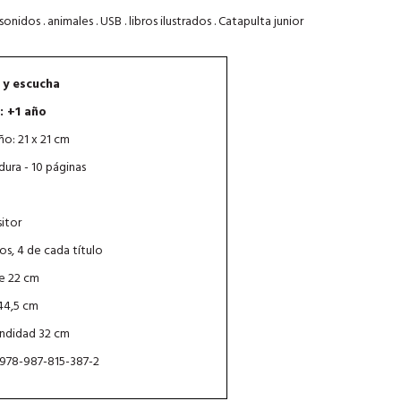
nidos . animales . USB . libros ilustrados . Catapulta junior
 y escucha
: +1 año
o: 21 x 21 cm
dura - 10 páginas
itor
ros, 4 de cada título
e 22 cm
44,5 cm
ndidad 32 cm
 978-987-815-387-2