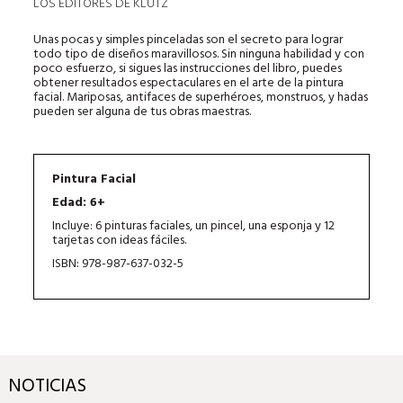
LOS EDITORES DE KLUTZ
Unas pocas y simples pinceladas son el secreto para lograr
todo tipo de diseños maravillosos. Sin ninguna habilidad y con
poco esfuerzo, si sigues las instrucciones del libro, puedes
obtener resultados espectaculares en el arte de la pintura
facial. Mariposas, antifaces de superhéroes, monstruos, y hadas
pueden ser alguna de tus obras maestras.
Pintura Facial
Edad: 6+
Incluye: 6 pinturas faciales, un pincel, una esponja y 12
tarjetas con ideas fáciles.
ISBN: 978-987-637-032-5
NOTICIAS