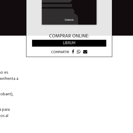
COMPRAR ONLINE:
LIBRUM
COMPARTIR
no es
 enfrenta a
lobant),
s para
os al