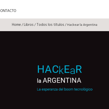
CONTACTO
Home
Libros
Todos los títulos
/
/
/ Hackear la Argentina