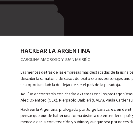
HACKEAR LA ARGENTINA
CAROLINA AMOROSO Y JUAN MEIRIÑO
Las mentes detrás de las empresas más destacadas de la usina te
describir la sumatoria de casos de éxito o a sus personajes sino 
una oportunidad: la de dejar de ser el país de la paradoja.
Aquí se encontrarán con charlas extensas con los protagonistas 
Alec Oxenford (OLX), Pierpaolo Barbieri (UALA), Paula Cardenau 
Hackear la Argentina, prologado por Jorge Lanata, es, en deniti
pensar que puede haber una forma distinta de entender el país 
menos a dar la conversación y subirnos, aunque sea por necesida