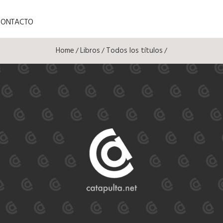
CONTACTO
Home
Libros
Todos los títulos
/
/
/