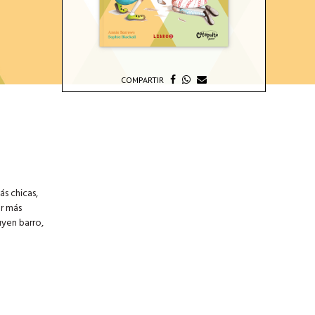
COMPARTIR
ás chicas,
r más
uyen barro,