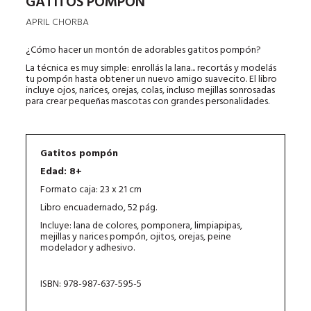
GATITOS POMPÓN
APRIL CHORBA
¿Cómo hacer un montón de adorables gatitos pompón?
La técnica es muy simple: enrollás la lana... recortás y modelás
tu pompón hasta obtener un nuevo amigo suavecito. El libro
incluye ojos, narices, orejas, colas, incluso mejillas sonrosadas
para crear pequeñas mascotas con grandes personalidades.
Gatitos pompón
Edad: 8+
Formato caja: 23 x 21 cm
Libro encuadernado, 52 pág.
Incluye: lana de colores, pomponera, limpiapipas,
mejillas y narices pompón, ojitos, orejas, peine
modelador y adhesivo.
ISBN: 978-987-637-595-5