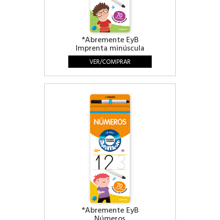
*Abremente EyB
Imprenta minúscula
VER/COMPRAR
*Abremente EyB
Números