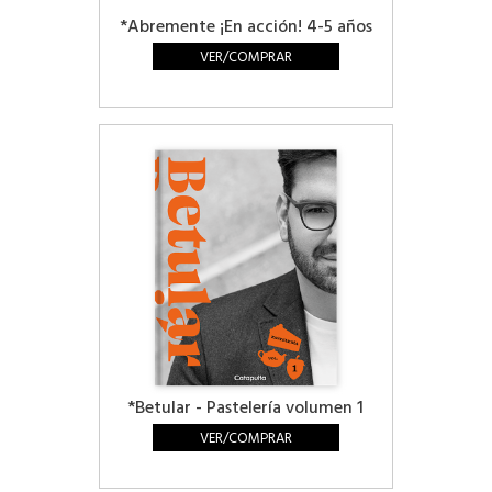
*Abremente ¡En acción! 4-5 años
VER/COMPRAR
*Betular - Pastelería volumen 1
VER/COMPRAR