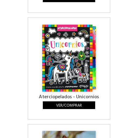
Aterciopelados - Unicornios
VER/COMPRAR