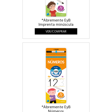
*Abremente EyB
Imprenta minúscula
VER/COMPRAR
*Abremente EyB
Números