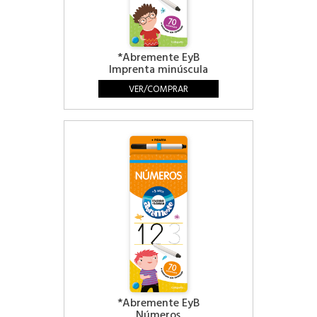
*Abremente EyB
Imprenta minúscula
VER/COMPRAR
*Abremente EyB
Números