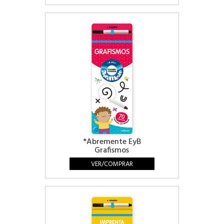
*Abremente EyB
Grafismos
VER/COMPRAR