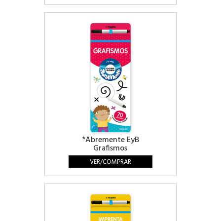
*Abremente EyB
Grafismos
VER/COMPRAR