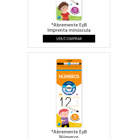
*Abremente EyB
Imprenta minúscula
VER/COMPRAR
*Abremente EyB
Números